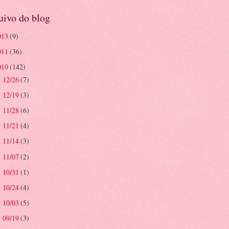
uivo do blog
013
(9)
011
(36)
010
(142)
12/26
(7)
►
12/19
(3)
►
11/28
(6)
►
11/21
(4)
►
11/14
(3)
►
11/07
(2)
►
10/31
(1)
►
10/24
(4)
►
10/03
(5)
►
09/19
(3)
►