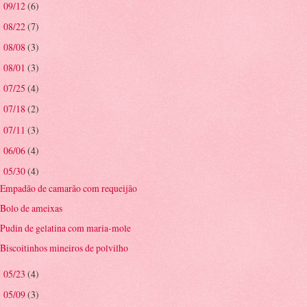
09/12
(6)
►
08/22
(7)
►
08/08
(3)
►
08/01
(3)
►
07/25
(4)
►
07/18
(2)
►
07/11
(3)
►
06/06
(4)
►
05/30
(4)
▼
Empadão de camarão com requeijão
Bolo de ameixas
Pudin de gelatina com maria-mole
Biscoitinhos mineiros de polvilho
05/23
(4)
►
05/09
(3)
►