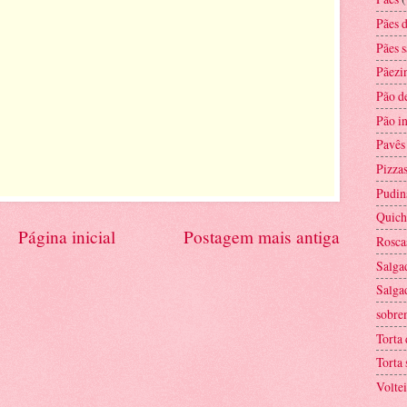
Pães 
Pães 
Pãezi
Pão d
Pão in
Pavês
Pizza
Pudin
Quich
Página inicial
Postagem mais antiga
Rosca
Salga
Salga
sobre
Torta
Torta 
Voltei