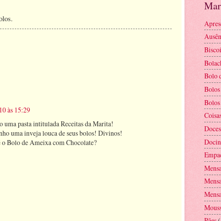
Mar
olos.
Apres
Ausênc
Biscoi
Bolac
Bolo d
Bolos
Bolos
10 às 15:29
Coisa
o uma pasta intitulada Receitas da Marita!
Doces
enho uma inveja louca de seus bolos! Divinos!
Docin
 é o Bolo de Ameixa com Chocolate?
Empa
Mens
Mensa
Mensa
Mouss
Pães
(