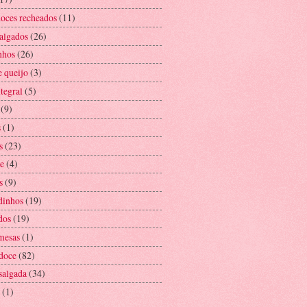
doces recheados
(11)
salgados
(26)
nhos
(26)
e queijo
(3)
tegral
(5)
(9)
s
(1)
s
(23)
e
(4)
s
(9)
dinhos
(19)
dos
(19)
mesas
(1)
 doce
(82)
salgada
(34)
(1)