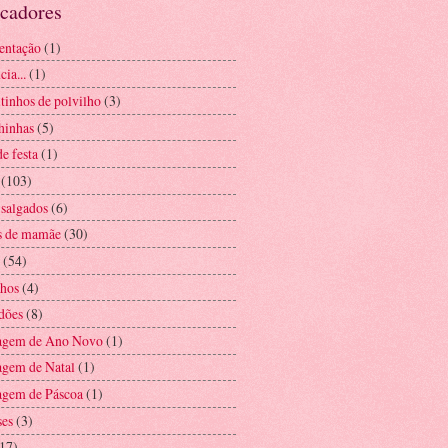
cadores
entação
(1)
ia...
(1)
tinhos de polvilho
(3)
hinhas
(5)
e festa
(1)
(103)
 salgados
(6)
s de mamãe
(30)
(54)
hos
(4)
dões
(8)
agem de Ano Novo
(1)
gem de Natal
(1)
gem de Páscoa
(1)
es
(3)
17)