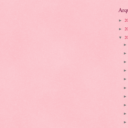
Arq
2
►
2
►
2
▼