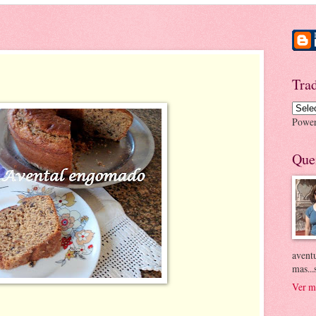
Tra
Powe
Que
aventu
mas..
Ver m